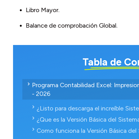
Libro Mayor.
Balance de comprobación Global.
Tabla de Co
Programa Contabilidad Excel: Impresio
- 2026
¿Listo para descarga el increíble Sis
¿Que es la Versión Básica del Sistem
Como funciona la Versión Básica del