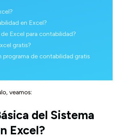
xcel?
ilidad en Excel?
 de Excel para contabilidad?
xcel gratis?
n programa de contabilidad gratis
lo, veamos:
Básica del Sistema
n Excel?