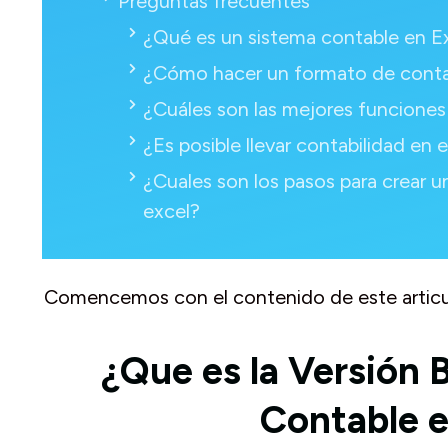
Preguntas frecuentes
¿Qué es un sistema contable en E
¿Cómo hacer un formato de contab
¿Cuáles son las mejores funciones
¿Es posible llevar contabilidad en e
¿Cuales son los pasos para crear u
excel?
Comencemos con el contenido de este articu
¿Que es la Versión 
Contable e