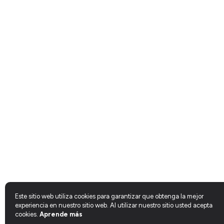
Este sitio web utiliza cookies para garantizar que obtenga la mejor
experiencia en nuestro sitio web. Al utilizar nuestro sitio usted acepta
cookies.
Aprende más