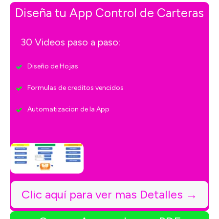
Diseña tu App Control de Carteras
30 Videos paso a paso:
Diseño de Hojas
Formulas de creditos vencidos
Automatizacion de la App
Clic aquí para ver mas Detalles →